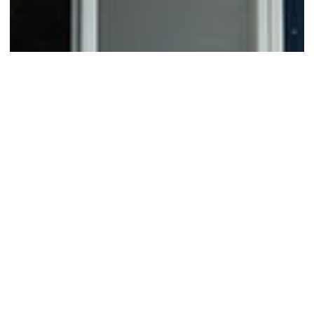
徹底したデータ化と充実の設備で、
多工程部品などに強みを発揮。
オーケープレスではすべての作業をデータ化して、
した仕事を実践していま
「長年の経験とカン」から脱却
す。
また、設備の充実度は同規模のプレス加工事業者の中で
も群を抜き、
特殊材や変則モーションでの加工、単発多
で特に強みを発揮しています。
工程プレスなど